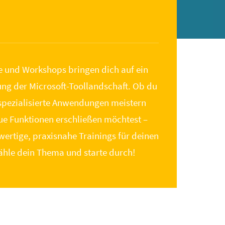
 und Workshops bringen dich auf ein
ung der Microsoft-Toollandschaft. Ob du
 spezialisierte Anwendungen meistern
ue Funktionen erschließen möchtest –
wertige, praxisnahe Trainings für deinen
ähle dein Thema und starte durch!