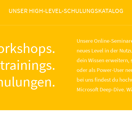
UNSER HIGH-LEVEL-SCHULUNGSKATALOG
Unsere Online-Seminare
orkshops.
neues Level in der Nutz
trainings.
dein Wissen erweitern,
oder als Power-User ne
hulungen.
bei uns findest du hoch
Microsoft Deep-Dive. W