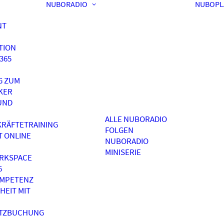
NUBORADIO
NUBOPL
NT
TION
365
G ZUM
KER
UND
ALLE NUBORADIO
RÄFTETRAINING
FOLGEN
T ONLINE
NUBORADIO
MINISERIE
RKSPACE
G
OMPETENZ
HEIT MIT
ATZBUCHUNG