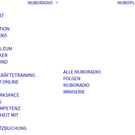
NUBORADIO
NUBOPL
NT
TION
365
G ZUM
KER
UND
ALLE NUBORADIO
RÄFTETRAINING
FOLGEN
T ONLINE
NUBORADIO
MINISERIE
RKSPACE
G
OMPETENZ
HEIT MIT
ATZBUCHUNG