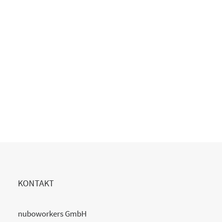
Copilot Einführung gescheitert?
20. Juli 2026
READ MORE
KONTAKT
nuboworkers GmbH