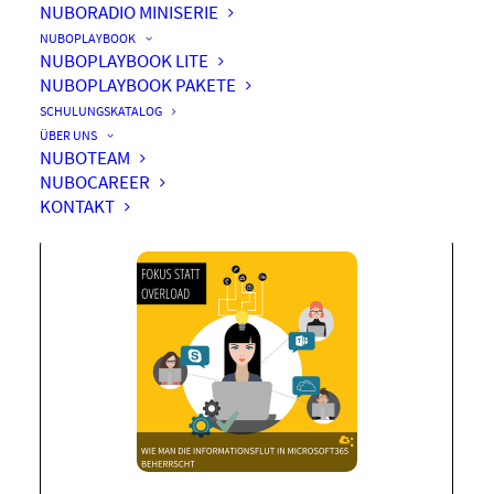
NUBORADIO MINISERIE
NUBOPLAYBOOK
NUBOPLAYBOOK LITE
NUBOPLAYBOOK PAKETE
Fokus statt Informationsflut
SCHULUNGSKATALOG
in Microsoft 365
ÜBER UNS
NUBOTEAM
NUBOCAREER
KONTAKT