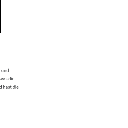
e und
was dir
d hast die