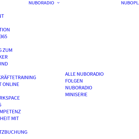
NUBORADIO
NUBOPL
NT
TION
365
G ZUM
KER
UND
ALLE NUBORADIO
RÄFTETRAINING
FOLGEN
T ONLINE
NUBORADIO
MINISERIE
RKSPACE
G
OMPETENZ
HEIT MIT
ATZBUCHUNG