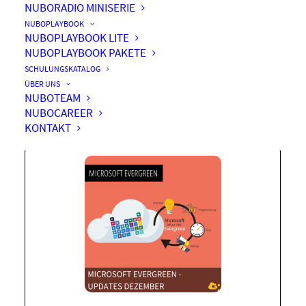
NUBORADIO MINISERIE
NUBOPLAYBOOK
NUBOPLAYBOOK LITE
NUBOPLAYBOOK PAKETE
Microsoft Evergreen
SCHULUNGSKATALOG
Updates Dezember 2025
ÜBER UNS
NUBOTEAM
NUBOCAREER
KONTAKT