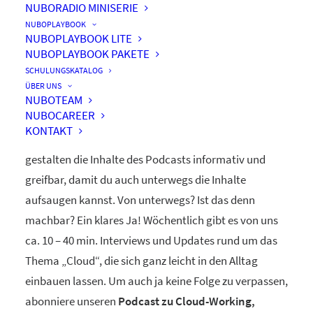
NUBORADIO MINISERIE
nuboRadio
NUBOPLAYBOOK
NUBOPLAYBOOK LITE
by nuboworkers GmbH
NUBOPLAYBOOK PAKETE
SCHULUNGSKATALOG
ÜBER UNS
Herzlich Willkommen! Du hast nuboRadio – unseren
NUBOTEAM
NUBOCAREER
ganz eigenen
Podcast zur Digitalisierung
– gefunden.
KONTAKT
Unsere beiden Moderatoren Dominique und Markus
gestalten die Inhalte des Podcasts informativ und
greifbar, damit du auch unterwegs die Inhalte
aufsaugen kannst. Von unterwegs? Ist das denn
machbar? Ein klares Ja! Wöchentlich gibt es von uns
ca. 10 – 40 min. Interviews und Updates rund um das
Thema „Cloud“, die sich ganz leicht in den Alltag
einbauen lassen. Um auch ja keine Folge zu verpassen,
abonniere unseren
Podcast zu Cloud-Working,