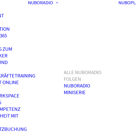
NUBORADIO
NUBOPL
NT
TION
365
G ZUM
KER
UND
ALLE NUBORADIO
RÄFTETRAINING
FOLGEN
T ONLINE
NUBORADIO
MINISERIE
RKSPACE
G
OMPETENZ
HEIT MIT
ATZBUCHUNG