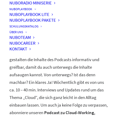
NUBORADIO MINISERIE
nuboRadio
NUBOPLAYBOOK
NUBOPLAYBOOK LITE
by nuboworkers GmbH
NUBOPLAYBOOK PAKETE
SCHULUNGSKATALOG
ÜBER UNS
Herzlich Willkommen! Du hast nuboRadio – unseren
NUBOTEAM
NUBOCAREER
ganz eigenen
Podcast zur Digitalisierung
– gefunden.
KONTAKT
Unsere beiden Moderatoren Dominique und Markus
gestalten die Inhalte des Podcasts informativ und
greifbar, damit du auch unterwegs die Inhalte
aufsaugen kannst. Von unterwegs? Ist das denn
machbar? Ein klares Ja! Wöchentlich gibt es von uns
ca. 10 – 40 min. Interviews und Updates rund um das
Thema „Cloud“, die sich ganz leicht in den Alltag
einbauen lassen. Um auch ja keine Folge zu verpassen,
abonniere unseren
Podcast zu Cloud-Working,