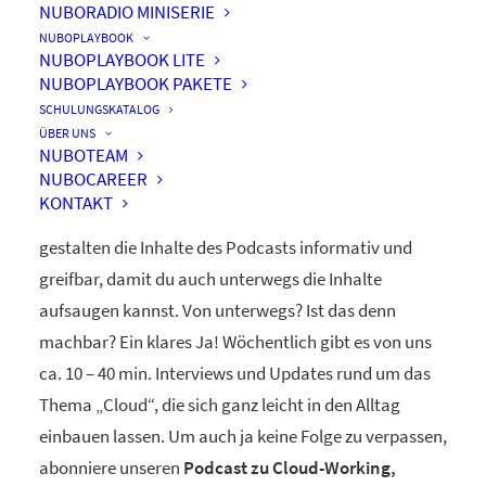
NUBORADIO MINISERIE
nuboRadio
NUBOPLAYBOOK
NUBOPLAYBOOK LITE
by nuboworkers GmbH
NUBOPLAYBOOK PAKETE
SCHULUNGSKATALOG
ÜBER UNS
Herzlich Willkommen! Du hast nuboRadio – unseren
NUBOTEAM
NUBOCAREER
ganz eigenen
Podcast zur Digitalisierung
– gefunden.
KONTAKT
Unsere beiden Moderatoren Dominique und Markus
gestalten die Inhalte des Podcasts informativ und
greifbar, damit du auch unterwegs die Inhalte
aufsaugen kannst. Von unterwegs? Ist das denn
machbar? Ein klares Ja! Wöchentlich gibt es von uns
ca. 10 – 40 min. Interviews und Updates rund um das
Thema „Cloud“, die sich ganz leicht in den Alltag
einbauen lassen. Um auch ja keine Folge zu verpassen,
abonniere unseren
Podcast zu Cloud-Working,