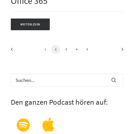
Office 365
WEITERLESEN
1
2
3
4
5
Den ganzen Podcast hören auf: