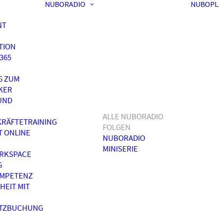
NUBORADIO
NUBOPL
NT
TION
365
G ZUM
KER
UND
ALLE NUBORADIO
RÄFTETRAINING
FOLGEN
T ONLINE
NUBORADIO
MINISERIE
RKSPACE
G
OMPETENZ
HEIT MIT
ATZBUCHUNG