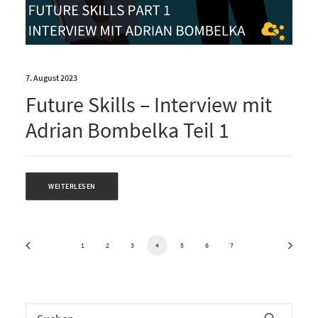
7. August 2023
Future Skills – Interview mit
Adrian Bombelka Teil 1
WEITERLESEN
1
2
3
4
5
6
7