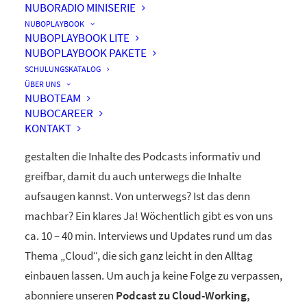
NUBORADIO MINISERIE
nuboRadio
NUBOPLAYBOOK
NUBOPLAYBOOK LITE
by nuboworkers GmbH
NUBOPLAYBOOK PAKETE
SCHULUNGSKATALOG
ÜBER UNS
Herzlich Willkommen! Du hast nuboRadio – unseren
NUBOTEAM
NUBOCAREER
ganz eigenen
Podcast zur Digitalisierung
– gefunden.
KONTAKT
Unsere beiden Moderatoren Dominique und Markus
gestalten die Inhalte des Podcasts informativ und
greifbar, damit du auch unterwegs die Inhalte
aufsaugen kannst. Von unterwegs? Ist das denn
machbar? Ein klares Ja! Wöchentlich gibt es von uns
ca. 10 – 40 min. Interviews und Updates rund um das
Thema „Cloud“, die sich ganz leicht in den Alltag
einbauen lassen. Um auch ja keine Folge zu verpassen,
abonniere unseren
Podcast zu Cloud-Working,