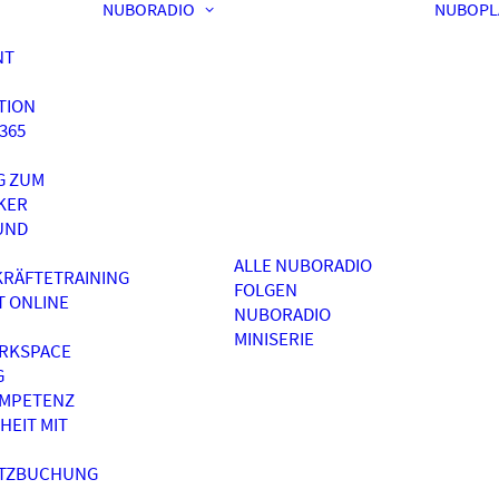
NUBORADIO
NUBOPL
NT
TION
365
G ZUM
KER
UND
ALLE NUBORADIO
RÄFTETRAINING
FOLGEN
T ONLINE
NUBORADIO
MINISERIE
RKSPACE
G
OMPETENZ
HEIT MIT
ATZBUCHUNG