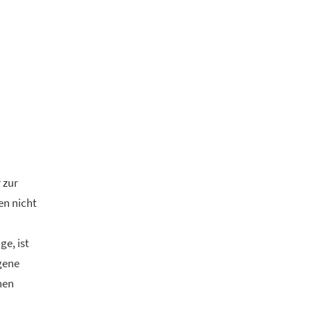
 zur
en nicht
ge, ist
igene
hen