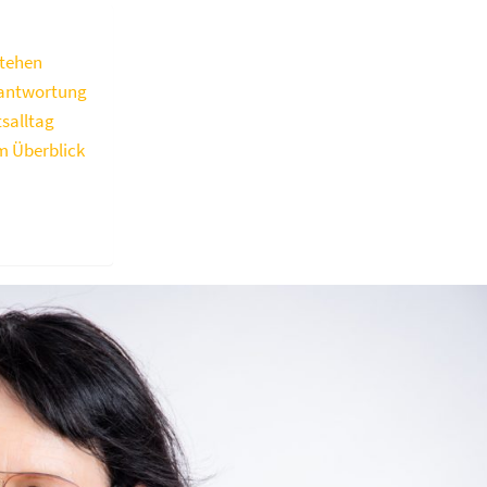
stehen
rantwortung
tsalltag
m Überblick