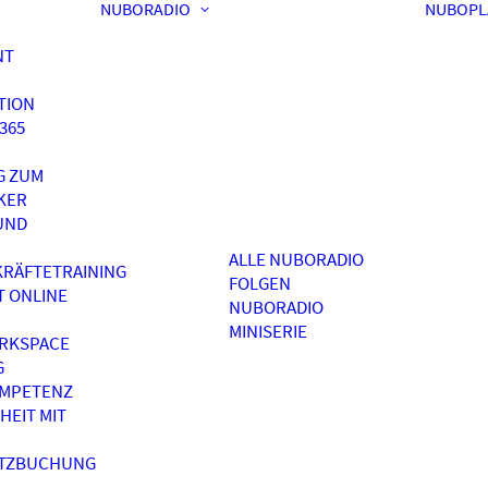
NUBORADIO
NUBOPL
NT
TION
365
G ZUM
KER
UND
ALLE NUBORADIO
RÄFTETRAINING
FOLGEN
T ONLINE
NUBORADIO
MINISERIE
RKSPACE
G
OMPETENZ
HEIT MIT
ATZBUCHUNG