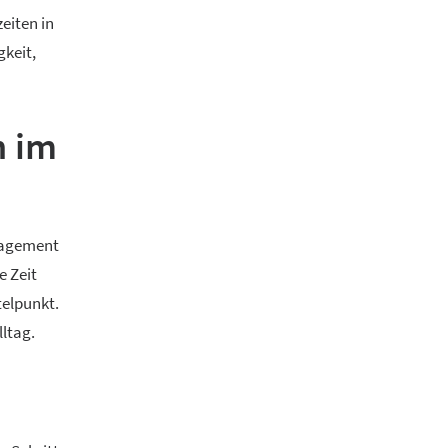
eiten in
gkeit,
n im
nagement
e Zeit
telpunkt.
lltag.