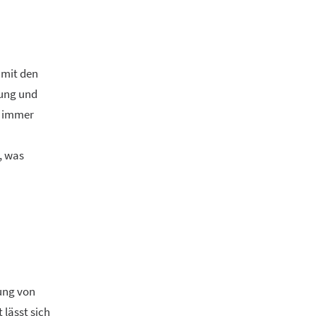
 mit den
tung und
ch immer
, was
ung von
 lässt sich