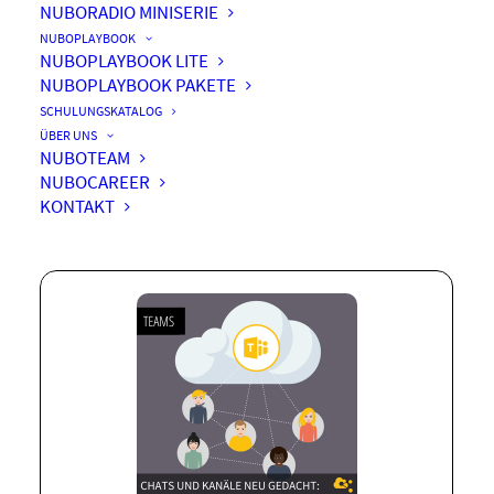
NUBORADIO MINISERIE
NUBOPLAYBOOK
NUBOPLAYBOOK LITE
NUBOPLAYBOOK PAKETE
Chats und Kanäle neu
SCHULUNGSKATALOG
gedacht: Ein Blick auf
ÜBER UNS
NUBOTEAM
Microsoft Teams
NUBOCAREER
KONTAKT