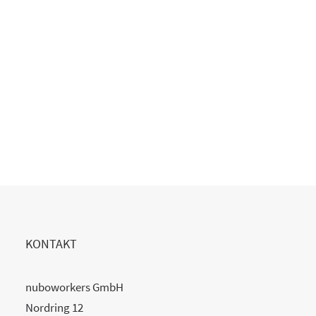
Copilot Einführung gescheitert?
20. Juli 2026
READ MORE
KONTAKT
nuboworkers GmbH
Nordring 12