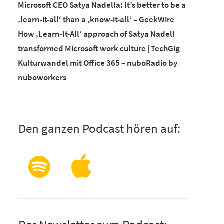
Microsoft CEO Satya Nadella: It’s better to be a
‚learn-it-all‘ than a ‚know-it-all‘ – GeekWire
How ‚Learn-It-All‘ approach of Satya Nadell
transformed Microsoft work culture | TechGig
Kulturwandel mit Office 365 – nuboRadio by
nuboworkers
Den ganzen Podcast hören auf: