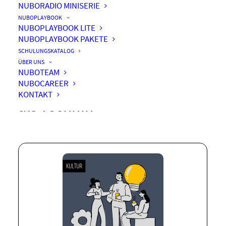
NUBORADIO MINISERIE
NUBOPLAYBOOK
NUBOPLAYBOOK LITE
NUBOPLAYBOOK PAKETE
Kulturwandel in der
SCHULUNGSKATALOG
digitalen Transformation –
ÜBER UNS
NUBOTEAM
warum Haltung wichtiger ist
NUBOCAREER
KONTAKT
als Technik