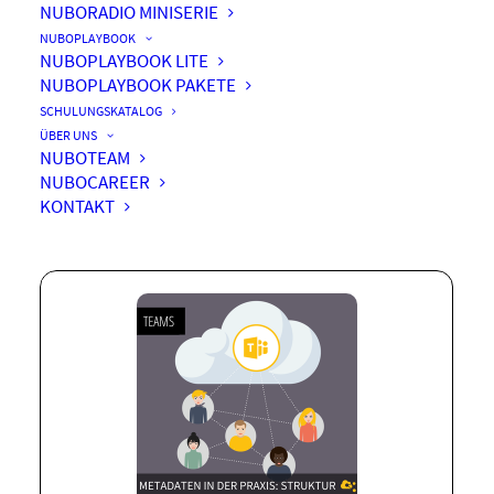
NUBORADIO MINISERIE
NUBOPLAYBOOK
NUBOPLAYBOOK LITE
NUBOPLAYBOOK PAKETE
Metadaten in der Praxis:
SCHULUNGSKATALOG
Struktur statt Chaos in
ÜBER UNS
NUBOTEAM
Microsoft Teams & Co.
NUBOCAREER
KONTAKT