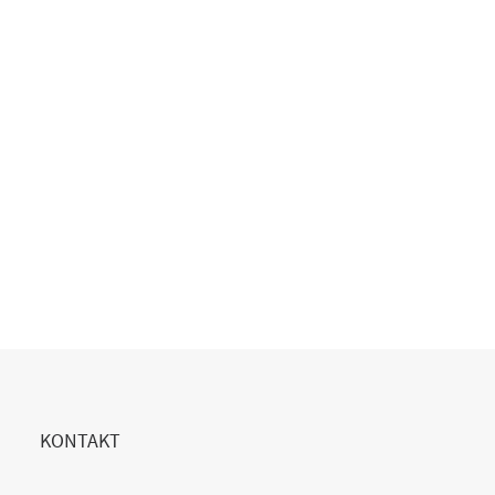
Copilot Einführung gescheitert?
20. Juli 2026
READ MORE
KONTAKT