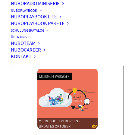
NUBORADIO MINISERIE
NUBOPLAYBOOK
NUBOPLAYBOOK LITE
NUBOPLAYBOOK PAKETE
Microsoft Evergreen
SCHULUNGSKATALOG
Updates Oktober 2025
ÜBER UNS
NUBOTEAM
NUBOCAREER
KONTAKT