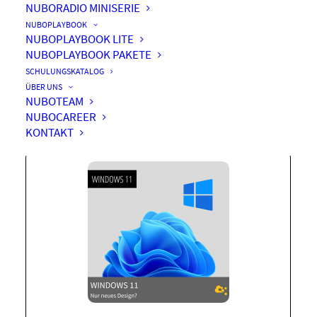
NUBORADIO MINISERIE
NUBOPLAYBOOK
NUBOPLAYBOOK LITE
NUBOPLAYBOOK PAKETE
Windows 11 – Nur neues
SCHULUNGSKATALOG
Design?
ÜBER UNS
NUBOTEAM
NUBOCAREER
KONTAKT