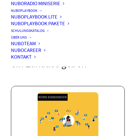
NUBORADIO MINISERIE
NUBOPLAYBOOK
NUBOPLAYBOOK LITE
NUBOPLAYBOOK PAKETE
Yammer – Ideen, Lösungen
SCHULUNGSKATALOG
und
ÜBER UNS
NUBOTEAM
Verbesserungsvorschläge
NUBOCAREER
KONTAKT
ein Zuhause geben