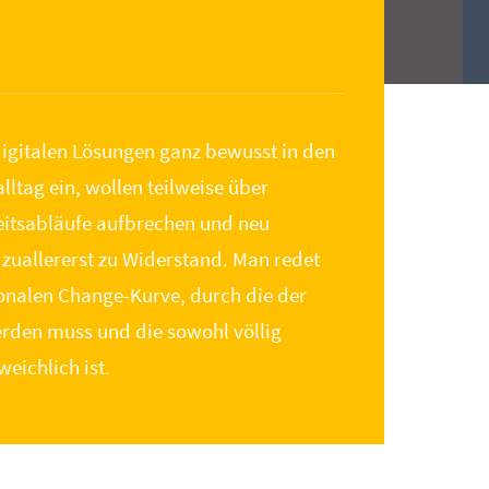
digitalen Lösungen ganz bewusst in den
lltag ein, wollen teilweise über
eitsabläufe aufbrechen und neu
t zuallererst zu Widerstand. Man redet
ionalen Change-Kurve, durch die der
erden muss und die sowohl völlig
eichlich ist.