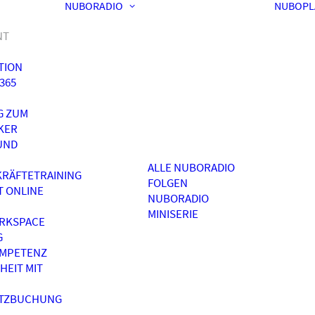
NUBORADIO
NUBOPL
NT
TION
365
G ZUM
KER
UND
ALLE NUBORADIO
RÄFTETRAINING
FOLGEN
T ONLINE
NUBORADIO
MINISERIE
RKSPACE
G
OMPETENZ
HEIT MIT
ATZBUCHUNG