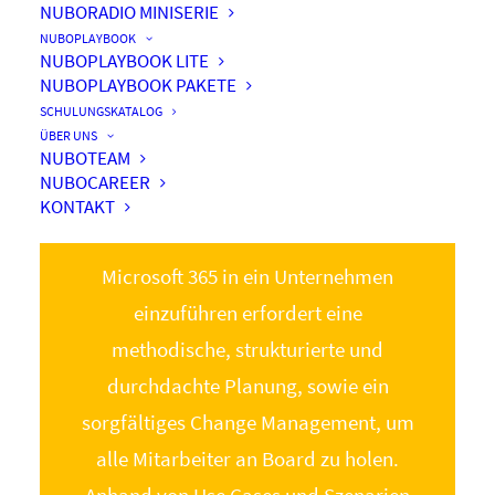
NUBORADIO MINISERIE
NUBOPLAYBOOK
NUBOPLAYBOOK LITE
NUBOPLAYBOOK PAKETE
learning.
SCHULUNGSKATALOG
ÜBER UNS
by.
NUBOTEAM
NUBOCAREER
use cases.
KONTAKT
Microsoft 365 in ein Unternehmen
einzuführen erfordert eine
methodische, strukturierte und
durchdachte Planung, sowie ein
sorgfältiges Change Management, um
alle Mitarbeiter an Board zu holen.