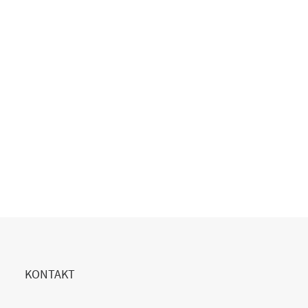
Multi-Cloud 2025 – Warum die Mischung den
Unterschied macht
Podcast
,
29. September 2025
READ MORE
KONTAKT