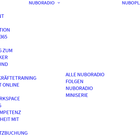
NUBORADIO
NUBOPL
NT
TION
365
G ZUM
KER
UND
ALLE NUBORADIO
RÄFTETRAINING
FOLGEN
T ONLINE
NUBORADIO
MINISERIE
RKSPACE
G
OMPETENZ
HEIT MIT
ATZBUCHUNG