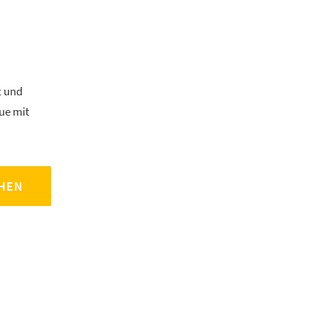
t und
ue mit
CHEN