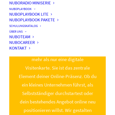
NUBORADIO MINISERIE
NUBOPLAYBOOK
modern.
NUBOPLAYBOOK LITE
NUBOPLAYBOOK PAKETE
effektiv.
SCHULUNGSKATALOG
zielgerichtet.
ÜBER UNS
NUBOTEAM
NUBOCAREER
KONTAKT
Eine professionelle Website ist heute
mehr als nur eine digitale
Visitenkarte. Sie ist das zentrale
Element deiner Online-Präsenz. Ob du
ein kleines Unternehmen führst, als
Selbstständiger durchstartest oder
dein bestehendes Angebot online neu
positionieren willst. Wir gestalten