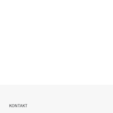
Multi-Cloud 2025 – Warum die Mischung den
Unterschied macht
Podcast
,
29. September 2025
READ MORE
KONTAKT