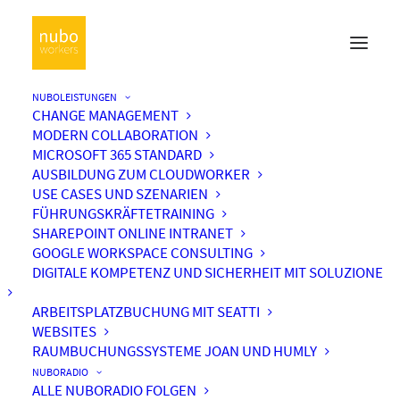
NUBOLEISTUNGEN
CHANGE MANAGEMENT
#Apps
MODERN COLLABORATION
MICROSOFT 365 STANDARD
Home
Podcast
Archive by Category "#Apps"
AUSBILDUNG ZUM CLOUDWORKER
USE CASES UND SZENARIEN
FÜHRUNGSKRÄFTETRAINING
SHAREPOINT ONLINE INTRANET
GOOGLE WORKSPACE CONSULTING
DIGITALE KOMPETENZ UND SICHERHEIT MIT SOLUZIONE
ARBEITSPLATZBUCHUNG MIT SEATTI
WEBSITES
#Apps
RAUMBUCHUNGSSYSTEME JOAN UND HUMLY
NUBORADIO
ALLE NUBORADIO FOLGEN