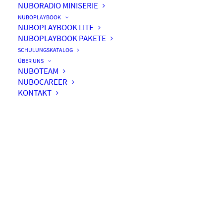
NUBORADIO MINISERIE
NUBOPLAYBOOK
NUBOPLAYBOOK LITE
NUBOPLAYBOOK PAKETE
#008 – Der Cloud-Worker
SCHULUNGSKATALOG
ÜBER UNS
NUBOTEAM
NUBOCAREER
KONTAKT