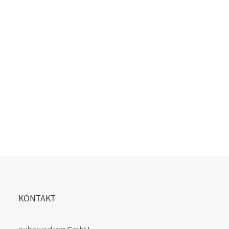
Copilot Einführung gescheitert?
20. Juli 2026
READ MORE
KONTAKT