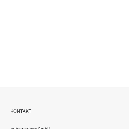
Copilot Einführung gescheitert?
20. Juli 2026
READ MORE
KONTAKT
nuboworkers GmbH