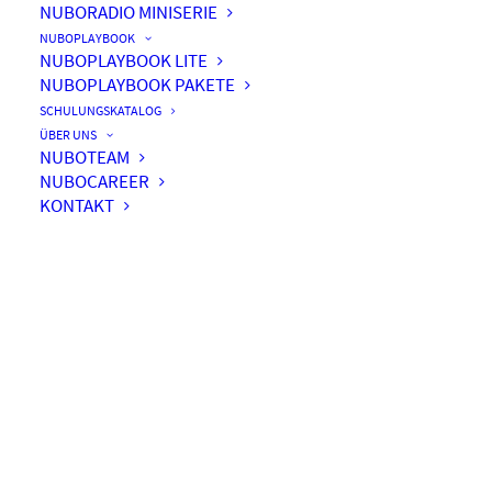
NUBORADIO MINISERIE
NUBOPLAYBOOK
NUBOPLAYBOOK LITE
NUBOPLAYBOOK PAKETE
#014 – Alles eine Frage des
SCHULUNGSKATALOG
Planner oder?
ÜBER UNS
NUBOTEAM
NUBOCAREER
KONTAKT