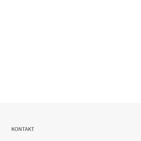
Copilot Einführung gescheitert?
20. Juli 2026
READ MORE
KONTAKT