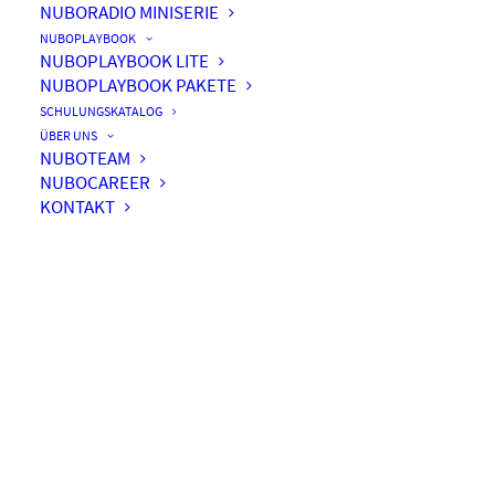
NUBORADIO MINISERIE
NUBOPLAYBOOK
NUBOPLAYBOOK LITE
NUBOPLAYBOOK PAKETE
#016 – Die Evolution von
SCHULUNGSKATALOG
SharePoint / Teil 1
ÜBER UNS
NUBOTEAM
NUBOCAREER
KONTAKT