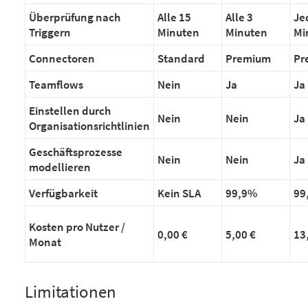
Überprüfung nach
Alle 15
Alle 3
Je
Triggern
Minuten
Minuten
Mi
Connectoren
Standard
Premium
Pr
Teamflows
Nein
Ja
Ja
Einstellen durch
Nein
Nein
Ja
Organisationsrichtlinien
Geschäftsprozesse
Nein
Nein
Ja
modellieren
Verfügbarkeit
Kein SLA
99,9%
99
Kosten pro Nutzer /
0,00 €
5,00 €
13
Monat
Limitationen