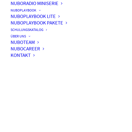
NUBORADIO MINISERIE
NUBOPLAYBOOK
NUBOPLAYBOOK LITE
NUBOPLAYBOOK PAKETE
#030 – Bist Du im Flow?
SCHULUNGSKATALOG
ÜBER UNS
NUBOTEAM
NUBOCAREER
KONTAKT