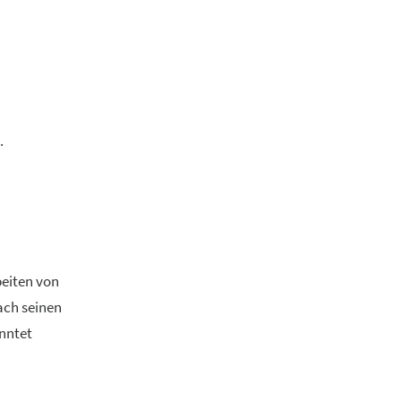
.
beiten von
ach seinen
onntet