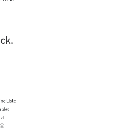
ck.
ine Liste
ablet
tzt
 🙂