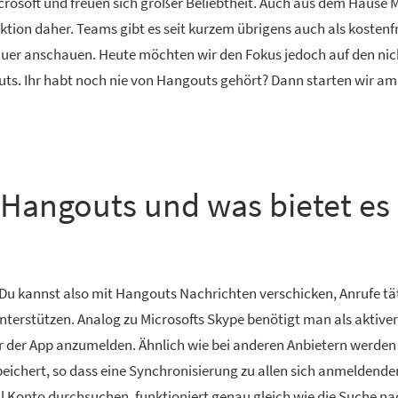
osoft und freuen sich großer Beliebtheit. Auch aus dem Hause M
ion daher. Teams gibt es seit kurzem übrigens auch als kostenf
uer anschauen. Heute möchten wir den Fokus jedoch auf den nic
s. Ihr habt noch nie von Hangouts gehört? Dann starten wir am
 Hangouts und was bietet es
Du kannst also mit Hangouts Nachrichten verschicken, Anrufe tä
terstützen. Analog zu Microsofts Skype benötigt man als aktiver
r der App anzumelden. Ähnlich wie bei anderen Anbietern werden
eichert, so dass eine Synchronisierung zu allen sich anmeldend
ail Konto durchsuchen, funktioniert genau gleich wie die Suche na