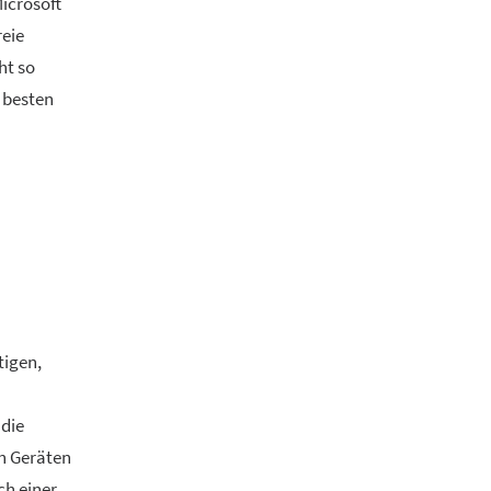
icrosoft
reie
ht so
 besten
tigen,
 die
en Geräten
ch einer