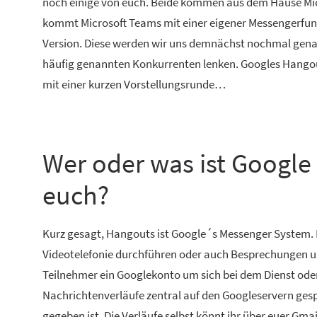
noch einige von euch. Beide kommen aus dem Hause Micr
kommt Microsoft Teams mit einer eigener Messengerfunkt
Version. Diese werden wir uns demnächst nochmal gena
häufig genannten Konkurrenten lenken. Googles Hangout
mit einer kurzen Vorstellungsrunde…
Wer oder was ist Google
euch?
Kurz gesagt, Hangouts ist Google´s Messenger System. 
Videotelefonie durchführen oder auch Besprechungen un
Teilnehmer ein Googlekonto um sich bei dem Dienst ode
Nachrichtenverläufe zentral auf den Googleservern gesp
gegeben ist. Die Verläufe selbst könnt ihr über euer Gm