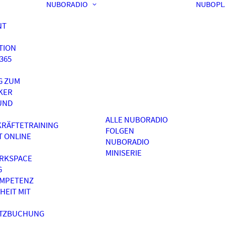
NUBORADIO
NUBOPL
NT
TION
365
G ZUM
KER
UND
ALLE NUBORADIO
RÄFTETRAINING
FOLGEN
T ONLINE
NUBORADIO
MINISERIE
RKSPACE
G
OMPETENZ
HEIT MIT
ATZBUCHUNG