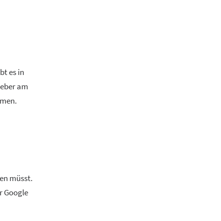
bt es in
lieber am
hmen.
ben müsst.
r Google