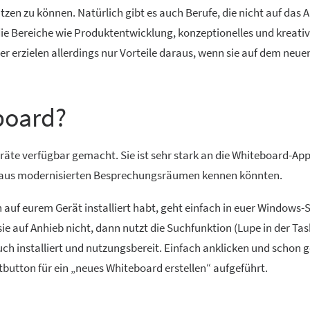
zen zu können. Natürlich gibt es auch Berufe, die nicht auf das 
die Bereiche wie Produktentwicklung, konzeptionelles und kreati
r erzielen allerdings nur Vorteile daraus, wenn sie auf dem neue
board?
räte verfügbar gemacht. Sie ist sehr stark an die Whiteboard-Ap
n aus modernisierten Besprechungsräumen kennen könnten.
n auf eurem Gerät installiert habt, geht einfach in euer Windows
ie auf Anhieb nicht, dann nutzt die Suchfunktion (Lupe in der Task
uch installiert und nutzungsbereit. Einfach anklicken und schon g
tbutton für ein „neues Whiteboard erstellen“ aufgeführt.