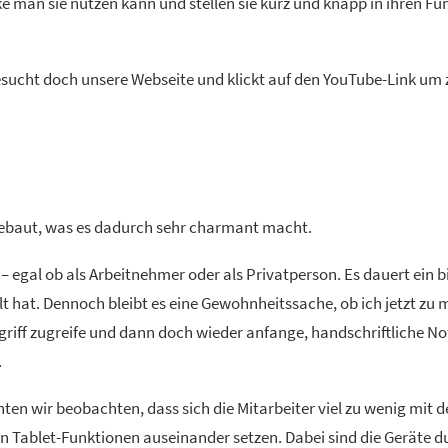
ke man sie nutzen kann und stellen sie kurz und knapp in ihren F
esucht doch unsere Webseite und klickt auf den YouTube-Link um 
fgebaut, was es dadurch sehr charmant macht.
– egal ob als Arbeitnehmer oder als Privatperson. Es dauert ein b
llt hat. Dennoch bleibt es eine Gewohnheitssache, ob ich jetzt zu
ugriff zugreife und dann doch wieder anfange, handschriftliche No
.
ten wir beobachten, dass sich die Mitarbeiter viel zu wenig mit 
en Tablet-Funktionen auseinander setzen. Dabei sind die Geräte 