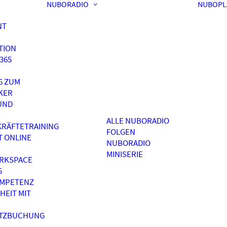
NUBORADIO
NUBOPL
NT
TION
365
G ZUM
KER
UND
ALLE NUBORADIO
RÄFTETRAINING
FOLGEN
T ONLINE
NUBORADIO
MINISERIE
RKSPACE
G
OMPETENZ
HEIT MIT
ATZBUCHUNG