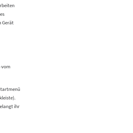
Arbeiten
ves
n Gerät
p vom
-Startmenü
leiste).
elangt ihr