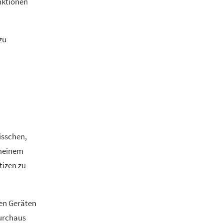
unktionen
zu
isschen,
 meinem
tizen zu
den Geräten
durchaus