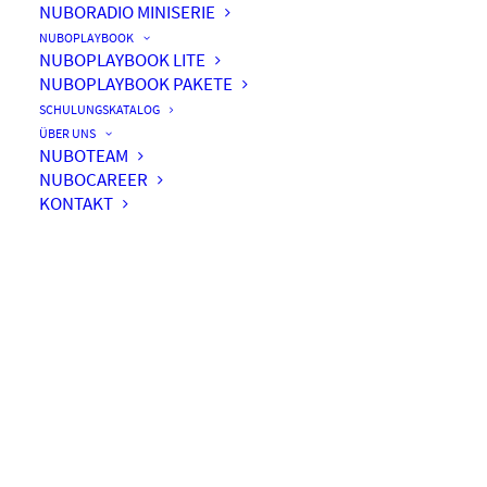
NUBORADIO MINISERIE
NUBOPLAYBOOK
NUBOPLAYBOOK LITE
NUBOPLAYBOOK PAKETE
#002 – 10 Schritte zurück
SCHULUNGSKATALOG
zum Server
ÜBER UNS
NUBOTEAM
NUBOCAREER
KONTAKT