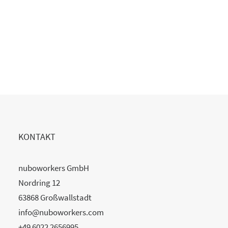
Copilot Einführung gescheitert?
20. Juli 2026
READ MORE
KONTAKT
nuboworkers GmbH
Nordring 12
63868 Großwallstadt
info@nuboworkers.com
+49 6022 2656995