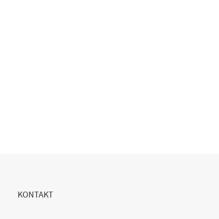
Copilot Einführung gescheitert?
20. Juli 2026
READ MORE
KONTAKT