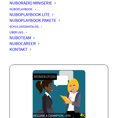
NUBORADIO MINISERIE
NUBOPLAYBOOK
NUBOPLAYBOOK LITE
NUBOPLAYBOOK PAKETE
Become a Champion – Ein
SCHULUNGSKATALOG
Kartenspiel rund um Teams
ÜBER UNS
NUBOTEAM
& Co.
NUBOCAREER
KONTAKT