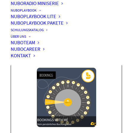
NUBORADIO MINISERIE
NUBOPLAYBOOK
NUBOPLAYBOOK LITE
NUBOPLAYBOOK PAKETE
Bookings with me – dein
SCHULUNGSKATALOG
persönliches Buchungstool
ÜBER UNS
NUBOTEAM
NUBOCAREER
KONTAKT