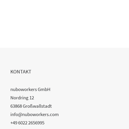
Copilot Einführung gescheitert?
20. Juli 2026
READ MORE
KONTAKT
nuboworkers GmbH
Nordring 12
63868 Großwallstadt
info@nuboworkers.com
+49 6022 2656995