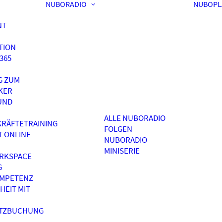
NUBORADIO
NUBOPL
NT
TION
365
G ZUM
KER
UND
ALLE NUBORADIO
RÄFTETRAINING
FOLGEN
T ONLINE
NUBORADIO
MINISERIE
RKSPACE
G
OMPETENZ
HEIT MIT
ATZBUCHUNG