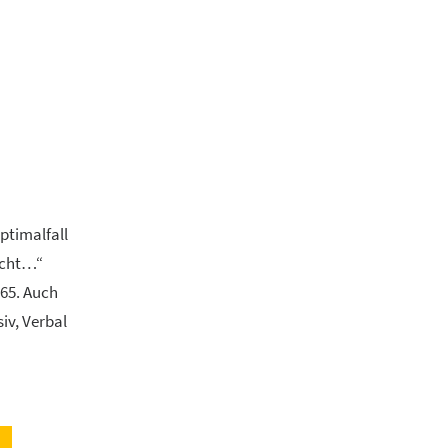
ptimalfall
nicht…“
365. Auch
iv, Verbal