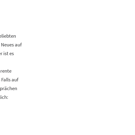
eliebten
 Neues auf
 ist es
arente
Falls auf
sprächen
ich: