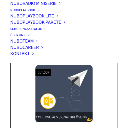
NUBORADIO MINISERIE
NUBOPLAYBOOK
NUBOPLAYBOOK LITE
NUBOPLAYBOOK PAKETE
CodeTwo als
SCHULUNGSKATALOG
Signaturenlösung
ÜBER UNS
NUBOTEAM
NUBOCAREER
KONTAKT