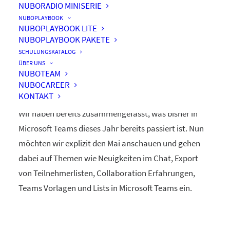
NUBORADIO MINISERIE
NUBOPLAYBOOK
NUBOPLAYBOOK LITE
NUBOPLAYBOOK PAKETE
Das war der Mai in Microsoft
SCHULUNGSKATALOG
Teams
ÜBER UNS
NUBOTEAM
NUBOCAREER
KONTAKT
Wir haben bereits zusammengefasst, was bisher in
Microsoft Teams dieses Jahr bereits passiert ist. Nun
möchten wir explizit den Mai anschauen und gehen
dabei auf Themen wie Neuigkeiten im Chat, Export
von Teilnehmerlisten, Collaboration Erfahrungen,
Teams Vorlagen und Lists in Microsoft Teams ein.