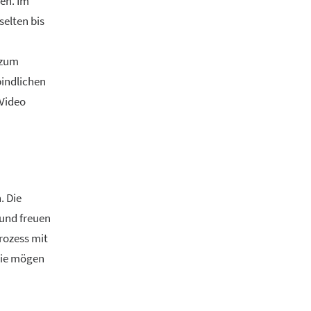
en. Im
selten bis
 zum
bindlichen
 Video
. Die
 und freuen
rozess mit
 Sie mögen