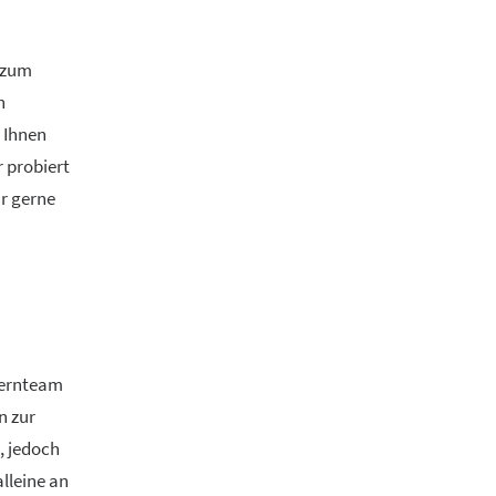
t zum
n
ft Ihnen
 probiert
r gerne
 Kernteam
n zur
, jedoch
alleine an