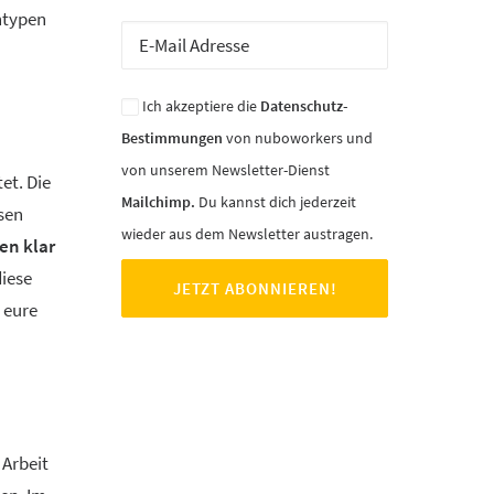
ntypen
Ich akzeptiere die
Datenschutz-
Bestimmungen
von nuboworkers und
von unserem Newsletter-Dienst
et. Die
Mailchimp.
Du kannst dich jederzeit
sen
wieder aus dem Newsletter austragen.
en klar
diese
r eure
 Arbeit