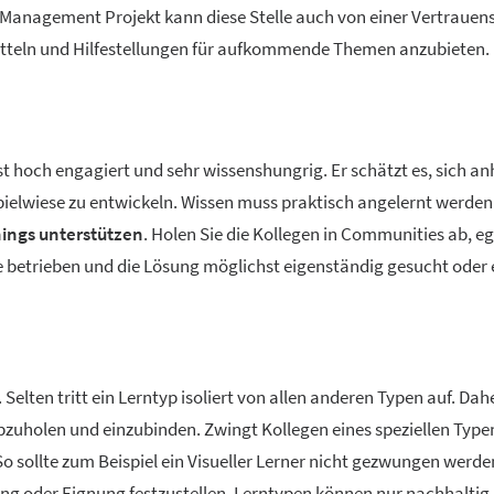
 Management Projekt kann diese Stelle auch von einer Vertrauen
teln und Hilfestellungen für aufkommende Themen anzubieten.
st hoch engagiert und sehr wissenshungrig. Er schätzt es, sich a
pielwiese zu entwickeln. Wissen muss praktisch angelernt werden.
ings unterstützen
. Holen Sie die Kollegen in Communities ab, eg
he betrieben und die Lösung möglichst eigenständig gesucht oder 
 Selten tritt ein Lerntyp isoliert von allen anderen Typen auf. Dah
zuholen und einzubinden. Zwingt Kollegen eines speziellen Type
So sollte zum Beispiel ein Visueller Lerner nicht gezwungen werde
ng oder Eignung festzustellen. Lerntypen können nur nachhaltig 