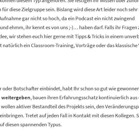
 können diesem Typ angehören. Sie festigen ihr Wissen über zuhör
r diese Zielgruppe sein. Bislang wird diese Art leider noch sehr 
e Aufnahme gar nicht so hoch, da ein Podcast ein nicht zwingend
und ehmm, ihr kennt es von uns ;-)… haben darf. Falls ihr Fragen
e, wir stehen euch hier gerne mit Tipps & Tricks in einem unver
t natürlich ein Classroom-Training, Vorträge oder das klassische
 oder Botschafter einbindet, habt Ihr schon so gut wie gewonnen
 weitergeben
, bauen ihren Erfahrungsschatz kontinuierlich aus
e wollen aktiver Bestandteil des Projekts sein, den Veränderungsp
inbringen. Tretet auf jeden Fall in Kontakt mit diesen Kollegen.
 auf diesen spannenden Typus.