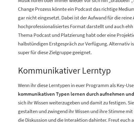
Musik hören oder immer wieder vor sich hin „brabbeln“,
Change Prozess könnte ein Podcast das richtige Medium fü
gar nicht eingesetzt. Dabei ist der Aufwand für die rein
hochprofessionalisiertes Format darstellt und auch ehh 
Thema Podcast und Platzierung habt oder eine Projektide
halbstündigen Erstgespräch zur Verfügung. Alternativ is
super für diese Zielgruppe geeignet.
Kommunikativer Lerntyp
Wenn ihr diese Lerntypen in euer Programm als Key-User
kommunikativen Typen lernen durch aufnehmen und
sich ihr Wissen weiterzugeben und damit zu festigen. Si
gestalten und zwingend ihr Wissen und ihre Stimme mit e
die Diskussion und die Interaktion dahinter. Freut euch