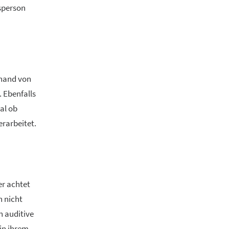
sperson
nhand von
 Ebenfalls
al ob
erarbeitet.
er achtet
n nicht
n auditive
in ihrem