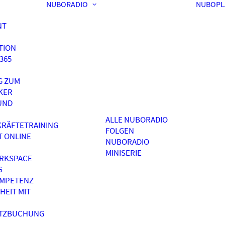
NUBORADIO
NUBOPL
NT
TION
365
G ZUM
KER
UND
ALLE NUBORADIO
RÄFTETRAINING
FOLGEN
T ONLINE
NUBORADIO
MINISERIE
RKSPACE
G
OMPETENZ
HEIT MIT
ATZBUCHUNG