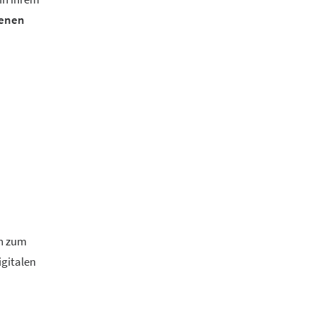
denen
en zum
igitalen