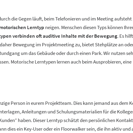
urch die Gegen läuft, beim Telefonieren und im Meeting aufsteh
motorischen Lerntyp
neigen. Menschen diesen Typs können Ihre
typen verbinden oft auditive Inhalte mit der Bewegung
. Es hil
t daher Bewegung im Projektmeeting zu, bietet Stehplätze an oder
 Rundgang um das Gebäude oder durch einen Park. Wir nutzen seh
sen. Motorische Lerntypen lernen auch beim Ausprobieren, eine
e einzige Person in eurem Projektteam. Dies kann jemand aus dem
Unterlagen, Anleitungen und Schulungsmaterialien für die Kollege
Kunden“ haben. Dieser Lerntyp schätzt den persönlichen Kontakt
nn dies ein Key-User oder ein Floorwalker sein, die ihn aktiv und 