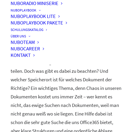
NUBORADIO MINISERIE
NUBOPLAYBOOK
NUBOPLAYBOOK LITE
NUBOPLAYBOOK PAKETE
Dokumente teilen
SCHULUNGSKATALOG
ÜBER UNS
NUBOTEAM
NUBOCAREER
Office365 bietet uns viele verschiedene Möglichkeiten
KONTAKT
Dokumente abzulegen und mit anderen Personen zu
teilen. Doch was gibt es dabei zu beachten? Und
welcher Speicherort ist für welches Dokument der
Richtige? Ein wichtiges Thema, denn Chaos in unseren
Dokumenten kostet uns immer Zeit – wer kennt es
nicht, das ewige Suchen nach Dokumenten, weil man
nicht genau weiß wo sie liegen. Eine Hilfe dabei ist
schon die sehr gute Suche die uns Office365 bietet,
aber klare Strukturen und eine ordentliche Ablage