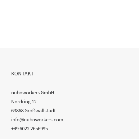
Copilot Einführung gescheitert?
20. Juli 2026
READ MORE
KONTAKT
nuboworkers GmbH
Nordring 12
63868 Großwallstadt
info@nuboworkers.com
+49 6022 2656995