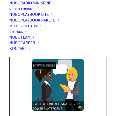
NUBORADIO MINISERIE
NUBOPLAYBOOK
NUBOPLAYBOOK LITE
NUBOPLAYBOOK PAKETE
Evocom – Eine Alternative
SCHULUNGSKATALOG
zur Power Plattform?
ÜBER UNS
NUBOTEAM
NUBOCAREER
KONTAKT