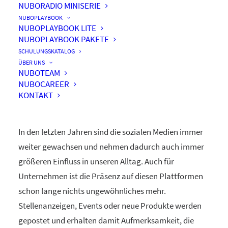
NUBORADIO MINISERIE
NUBOPLAYBOOK
NUBOPLAYBOOK LITE
NUBOPLAYBOOK PAKETE
Flurfunk mit Yammer – Von
SCHULUNGSKATALOG
der traditionellen Rundmail
ÜBER UNS
NUBOTEAM
zum modernen Flurfunk
NUBOCAREER
KONTAKT
In den letzten Jahren sind die sozialen Medien immer
weiter gewachsen und nehmen dadurch auch immer
größeren Einfluss in unseren Alltag. Auch für
Unternehmen ist die Präsenz auf diesen Plattformen
schon lange nichts ungewöhnliches mehr.
Stellenanzeigen, Events oder neue Produkte werden
gepostet und erhalten damit Aufmerksamkeit, die