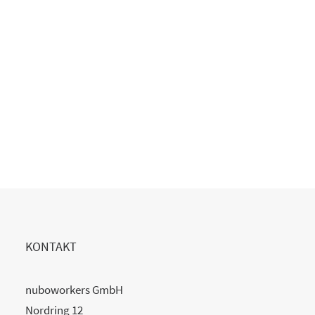
Copilot Einführung gescheitert?
20. Juli 2026
READ MORE
KONTAKT
nuboworkers GmbH
Nordring 12