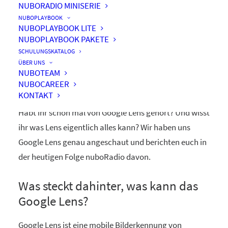
NUBORADIO MINISERIE
NUBOPLAYBOOK
NUBOPLAYBOOK LITE
NUBOPLAYBOOK PAKETE
Google Lens – Was steckt
SCHULUNGSKATALOG
dahinter?
ÜBER UNS
NUBOTEAM
NUBOCAREER
KONTAKT
Habt ihr schon mal von Google Lens gehört? Und wisst
ihr was Lens eigentlich alles kann? Wir haben uns
Google Lens genau angeschaut und berichten euch in
der heutigen Folge nuboRadio davon.
Was steckt dahinter, was kann das
Google Lens?
Google Lens ist eine mobile Bilderkennung von