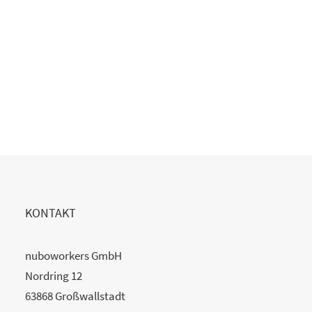
Copilot Einführung gescheitert?
20. Juli 2026
READ MORE
KONTAKT
nuboworkers GmbH
Nordring 12
63868 Großwallstadt