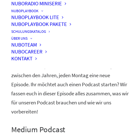
NUBORADIO MINISERIE
NUBOPLAYBOOK
NUBOPLAYBOOK LITE
NUBOPLAYBOOK PAKETE
Hinter den Kulissen
SCHULUNGSKATALOG
ÜBER UNS
NUBOTEAM
NUBOCAREER
nuboRadio gibt es jetzt schon seit 2 Jahren und wir
KONTAKT
veröffentlichen, bis auf eine kurze Weihnachtspause
zwischen den Jahren, jeden Montag eine neue
Episode. Ihr möchtet auch einen Podcast starten? Wir
fassen euch in dieser Episode alles zusammen, was wir
für unseren Podcast brauchen und wie wir uns
vorbereiten!
Medium Podcast