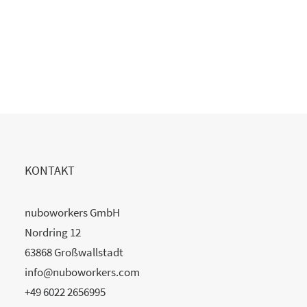
Copilot Einführung gescheitert?
20. Juli 2026
READ MORE
KONTAKT
nuboworkers GmbH
Nordring 12
63868 Großwallstadt
info@nuboworkers.com
+49 6022 2656995