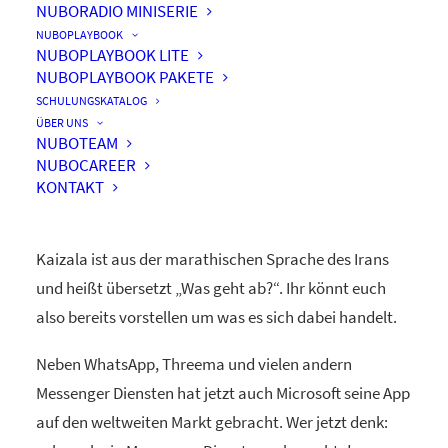
NUBORADIO MINISERIE
NUBOPLAYBOOK
NUBOPLAYBOOK LITE
NUBOPLAYBOOK PAKETE
Kaizala – die Alternative zu
SCHULUNGSKATALOG
Whatsapp für die
ÜBER UNS
NUBOTEAM
Geschäftswelt
NUBOCAREER
KONTAKT
Kaizala ist aus der marathischen Sprache des Irans
und heißt übersetzt „Was geht ab?“. Ihr könnt euch
also bereits vorstellen um was es sich dabei handelt.
Neben WhatsApp, Threema und vielen andern
Messenger Diensten hat jetzt auch Microsoft seine App
auf den weltweiten Markt gebracht. Wer jetzt denk: