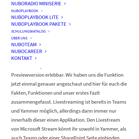
NUBORADIO MINISERIE
NUBOPLAYBOOK
NUBOPLAYBOOK LITE
NUBOPLAYBOOK PAKETE
Livestreaming mit Stream
SCHULUNGSKATALOG
ÜBER UNS
NUBOTEAM
NUBOCAREER
Bereits seit dem dritten Quartal 2018 ist das
KONTAKT
Livestreaming mit Microsoft Stream in der
Previewversion erlebbar. Wir haben uns die Funktion
jetzt einmal genauer angeschaut und hier für euch die
Fakten, Funktionen und unser erstes Fazit
zusammengefasst. Livestreaming ist bereits in Teams
und Yammer möglich, allerdings dann immer nur
innerhalb dieser einen Applikation. Den Livestream
von Microsoft Stream könnt ihr sowohl in Yammer, als
auch Teams oder einer SharePoint Seite einbinden.