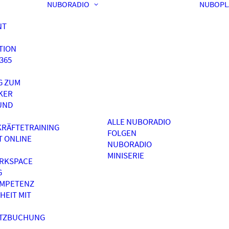
NUBORADIO
NUBOPL
NT
TION
365
G ZUM
KER
UND
ALLE NUBORADIO
RÄFTETRAINING
FOLGEN
T ONLINE
NUBORADIO
MINISERIE
RKSPACE
G
OMPETENZ
HEIT MIT
ATZBUCHUNG