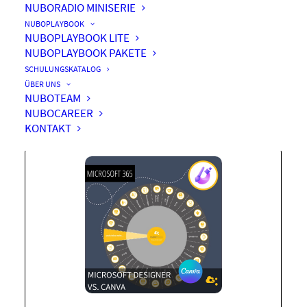
NUBORADIO MINISERIE
NUBOPLAYBOOK
NUBOPLAYBOOK LITE
NUBOPLAYBOOK PAKETE
Microsoft Designer vs.
SCHULUNGSKATALOG
Canva
ÜBER UNS
NUBOTEAM
NUBOCAREER
KONTAKT