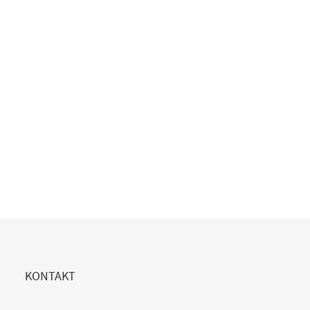
Copilot Einführung gescheitert?
20. Juli 2026
READ MORE
KONTAKT