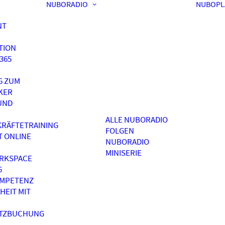
NUBORADIO
NUBOPL
NT
TION
365
G ZUM
KER
UND
ALLE NUBORADIO
RÄFTETRAINING
FOLGEN
T ONLINE
NUBORADIO
MINISERIE
RKSPACE
G
OMPETENZ
HEIT MIT
ATZBUCHUNG