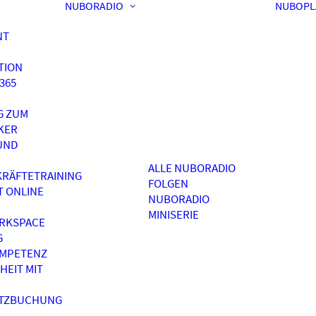
NUBORADIO
NUBOPL
NT
TION
365
G ZUM
KER
UND
ALLE NUBORADIO
RÄFTETRAINING
FOLGEN
T ONLINE
NUBORADIO
MINISERIE
RKSPACE
G
OMPETENZ
HEIT MIT
ATZBUCHUNG