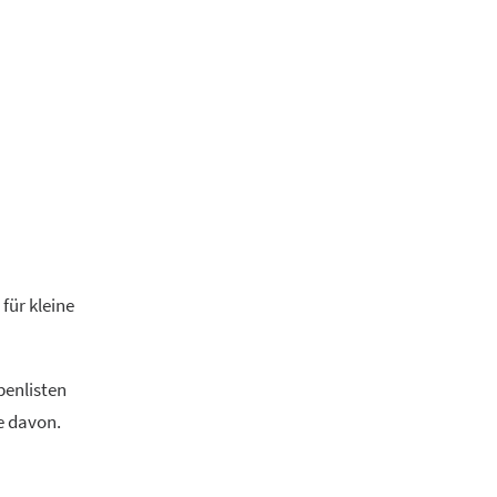
für kleine
benlisten
e davon.