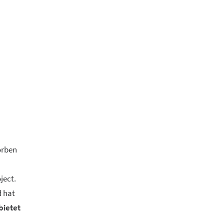
orben
ject.
d hat
bietet