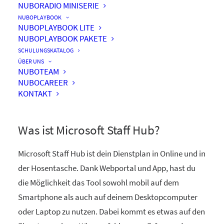
NUBORADIO MINISERIE
NUBOPLAYBOOK
NUBOPLAYBOOK LITE
NUBOPLAYBOOK PAKETE
Microsoft Staff Hub – Dein
SCHULUNGSKATALOG
digitaler Einsatzplaner für
ÜBER UNS
NUBOTEAM
die Hosentasche
NUBOCAREER
KONTAKT
Was ist Microsoft Staff Hub?
Microsoft Staff Hub ist dein Dienstplan in Online und in
der Hosentasche. Dank Webportal und App, hast du
die Möglichkeit das Tool sowohl mobil auf dem
Smartphone als auch auf deinem Desktopcomputer
oder Laptop zu nutzen. Dabei kommt es etwas auf den